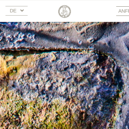
DE
ANF